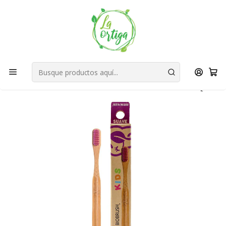
Bienvenid@s a quienes quieren un planeta más verde...
Nuestra Misión
Inicio
Tienda
Productos
Hogar
Baño
Higiene Bucal
Cepillo Kids Suave Morado Biobrush