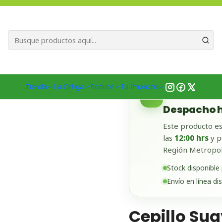
Bienvenid@s a quienes quieren un planeta más verde...
Nuestra Misió
nda
Productos
Hogar
Baño
Higiene Bucal
Cepillo Suave Azul
Tienda
La Ortiga
Reduce
Tu Impacto
✓
DISPONIBLE EN
Despacho h
Este producto es
las
12:00 hrs
y p
Región Metropol
Stock disponible
Envío en línea di
Cepillo Su