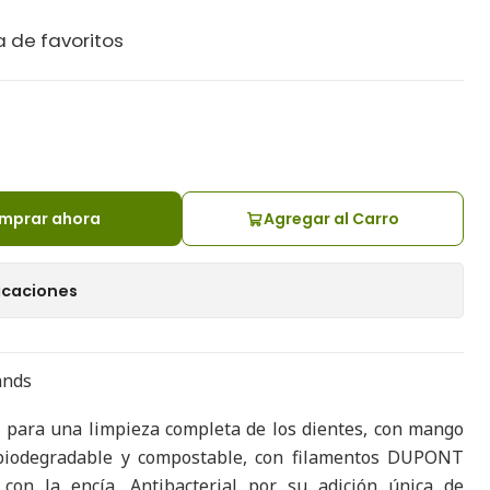
a de favoritos
mprar ahora
Agregar al Carro
icaciones
ands
, para una limpieza completa de los dientes, con mango
iodegradable y compostable, con filamentos DUPONT
 con la encía. Antibacterial por su adición única de