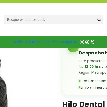
Bienvenid@s a quienes quieren un planeta más verde...
Nuestra Misió
da
Productos
Hogar
Baño
Higiene Bucal
Hilo Dental de Car
Tienda
La Ortiga
Reduce
Tu Impacto
✓
DISPONIBLE EN
Despacho h
Este producto es
las
12:00 hrs
y p
Región Metropol
Stock disponible
Envío en línea di
Hilo Denta