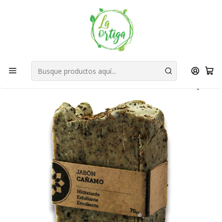
Bienvenid@s a quienes quieren un planeta más verde...
Nuestra Misión
Inicio
Tienda
Productos
Hogar
Baño
Desinfección Manos
Jabón Cáñamo