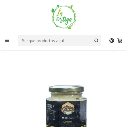
Bienvenid@s a quienes quieren un planeta más verde...
Nuestra Misión
Inicio
Tienda
Productos
Hogar
Cocina
Alimentos
Mieles gourmet con super alimento de Limón 220 g