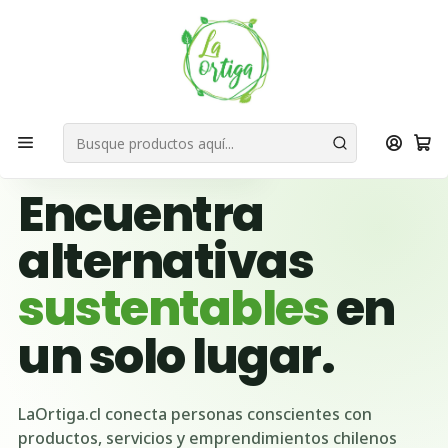
Bienvenid@s a quienes quieren un planeta más verde...
Nuestra Misión
Inicio
Necesidades de Reciclaje
🌱 BUSCADOR VERDE DE CHILE
Encuentra
alternativas
sustentables
en
un solo lugar.
LaOrtiga.cl conecta personas conscientes con
productos, servicios y emprendimientos chilenos