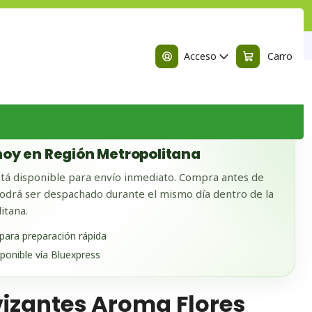
n
Aroma Flores Polinésicas 250 grs
Acceso
Carro
 BODEGA
oy en Región Metropolitana
tá disponible para envío inmediato. Compra antes de
odrá ser despachado durante el mismo día dentro de la
itana.
 para preparación rápida
sponible vía Bluexpress
vizantes Aroma Flores