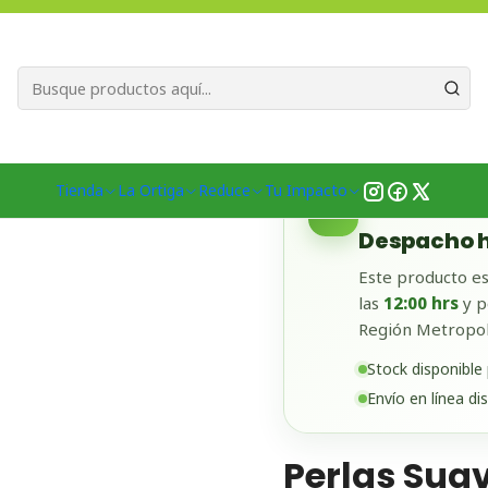
Bienvenid@s a quienes quieren un planeta más verde...
Nuestra Misió
r
Limpieza y Lavado
Suavizantes Ecológicos
Perlas Suavizantes 
Tienda
La Ortiga
Reduce
Tu Impacto
✓
DISPONIBLE EN
Despacho h
Este producto es
las
12:00 hrs
y p
Región Metropol
Stock disponible
Envío en línea di
Perlas Sua