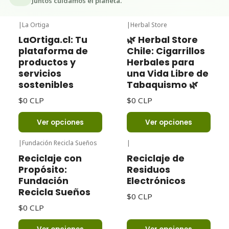
Juntos cuidamos el planeta.
|
La Ortiga
|
Herbal Store
LaOrtiga.cl: Tu
🌿 Herbal Store
plataforma de
Chile: Cigarrillos
productos y
Herbales para
servicios
una Vida Libre de
sostenibles
Tabaquismo 🌿
$0 CLP
$0 CLP
Ver opciones
Ver opciones
|
Fundación Recicla Sueños
|
Reciclaje con
Reciclaje de
Propósito:
Residuos
Fundación
Electrónicos
Recicla Sueños
$0 CLP
$0 CLP