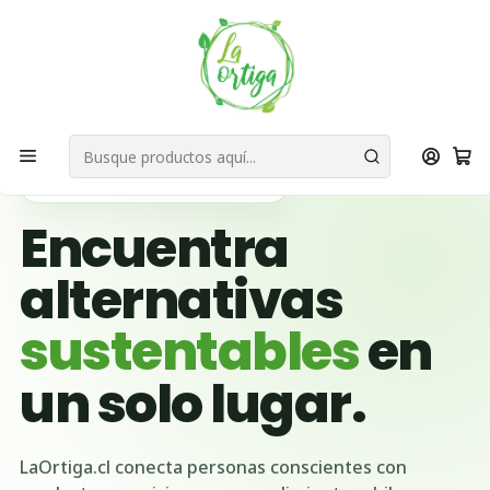
Bienvenid@s a quienes quieren un planeta más verde...
Nuestra Misión
Inicio
Ubicación Emprendedores
Región Metropolitana
Vitacura
🌱 BUSCADOR VERDE DE CHILE
Encuentra
alternativas
sustentables
en
un solo lugar.
LaOrtiga.cl conecta personas conscientes con