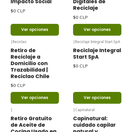
Impacto Social
Digitales de
Reciclaje
$0 CLP
$0 CLP
Ver opciones
Ver opciones
|
Reciclao
|
Reciclaje Integral Start SpA
Retiro de
Reciclaje Integral
Reciclaje a
Start SpA
Domicilio con
$0 CLP
Trazabilidad |
Reciclao Chile
$0 CLP
Ver opciones
Ver opciones
|
|
Capinatural
Retiro Gratuito
Capinatural:
de Aceite de
cuidado capilar
Cocina Usado en
natural y