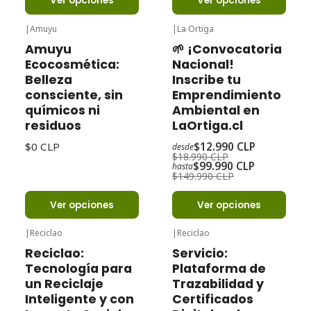
Ver opciones
Ver opciones
|
Amuyu
|
La Ortiga
-32%
Oferta
Amuyu
🌱 ¡Convocatoria
Ecocosmética:
Nacional!
Belleza
Inscribe tu
consciente, sin
Emprendimiento
químicos ni
Ambiental en
residuos
LaOrtiga.cl
$0 CLP
$12.990 CLP
desde
$18.990 CLP
$99.990 CLP
hasta
$149.990 CLP
Ver opciones
Ver opciones
|
Reciclao
|
Reciclao
Reciclao:
Servicio:
Tecnología para
Plataforma de
un Reciclaje
Trazabilidad y
Inteligente y con
Certificados