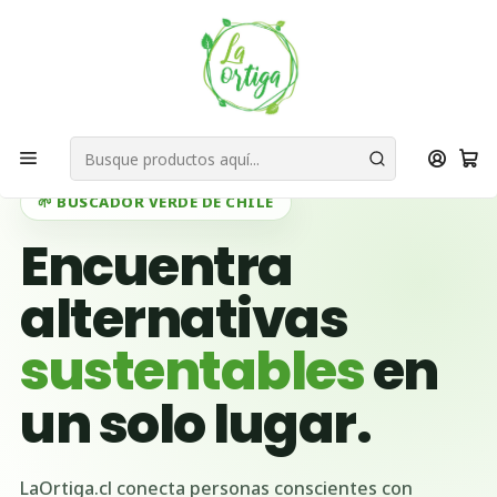
Bienvenid@s a quienes quieren un planeta más verde...
Nuestra Misión
Inicio
Tipo de Entrega
Servicios
Reciclaje y Gestión de Residuos
Gestión de Residuos para Familias
🌱 BUSCADOR VERDE DE CHILE
Encuentra
alternativas
sustentables
en
un solo lugar.
LaOrtiga.cl conecta personas conscientes con