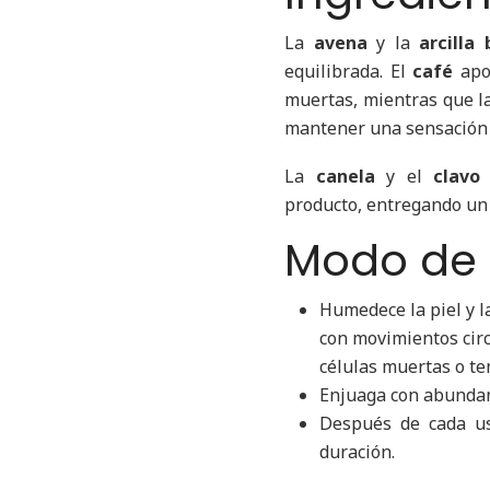
La
avena
y la
arcilla
equilibrada. El
café
apor
muertas, mientras que l
mantener una sensación m
La
canela
y el
clavo
producto, entregando un 
Modo de
Humedece la piel y l
con movimientos cir
células muertas o te
Enjuaga con abundan
Después de cada us
duración.