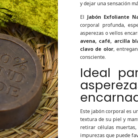
y dejar una sensación más
El
Jabón Exfoliante N
corporal profunda, esp
asperezas o vellos enca
avena, café, arcilla 
clavo de olor
, entregan
consciente.
Ideal pa
asper
encarna
Este jabón corporal es u
textura de su piel y man
retirar células muertas
impurezas que puede favo