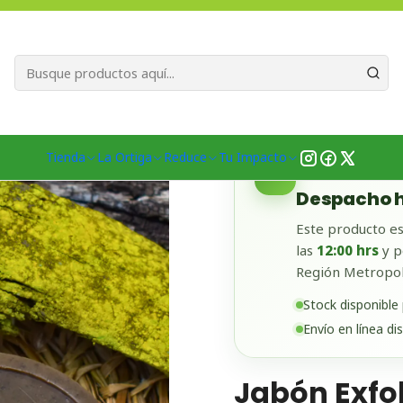
Bienvenid@s a quienes quieren un planeta más verde...
Nuestra Misió
ctos
Cuidado Personal
Jabones
Jabón Exfoliante Natural para
Tienda
La Ortiga
Reduce
Tu Impacto
✓
DISPONIBLE EN
Despacho h
Este producto es
las
12:00 hrs
y p
Región Metropol
Stock disponible
Envío en línea di
Jabón Exfo