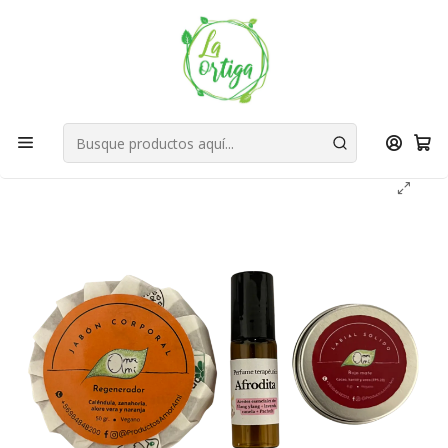
Bienvenid@s a quienes quieren un planeta más verde...
Nuestra Misión
Inicio
Tienda
Productos
Cuidado Personal
Jabones
Amor amí Pack Aroma | Perfume Afrodita + labial rojo
mate + jabón regenerador