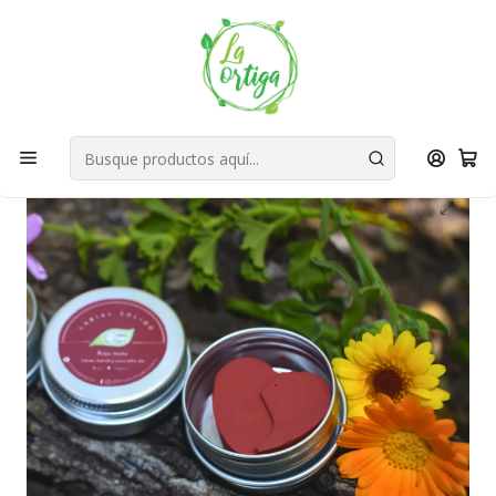
Bienvenid@s a quienes quieren un planeta más verde...
Nuestra Misión
Inicio
Tienda
Productos
Belleza
Facial
Labios
Labial Humectante Rosa Natural | Bálsamo para Labios
Resecos