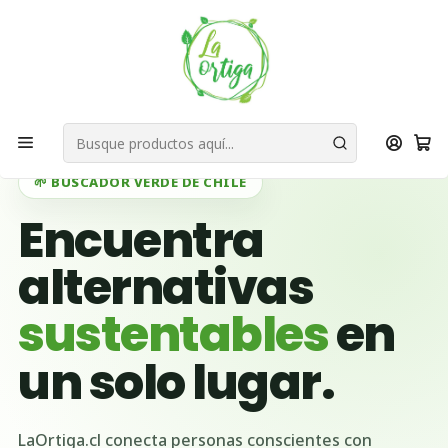
Bienvenid@s a quienes quieren un planeta más verde...
Nuestra Misión
Inicio
Necesidades de Reciclaje
Necesidades de Reciclaje por Ubicación
Necesidades de Reciclaje en Región Antofagasta
🌱 BUSCADOR VERDE DE CHILE
Encuentra
alternativas
sustentables
en
un solo lugar.
LaOrtiga.cl conecta personas conscientes con