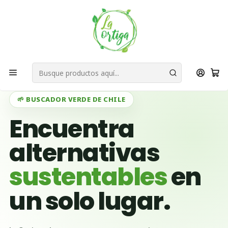
Bienvenid@s a quienes quieren un planeta más verde...
Nuestra Misión
Inicio
Necesidades de Reciclaje
Necesidades de Reciclaje por Ubicación
Necesidades de Reciclaje en Región Metropolitana
Necesidad de Reciclaje Quilicura
🌱 BUSCADOR VERDE DE CHILE
Encuentra
alternativas
sustentables
en
un solo lugar.