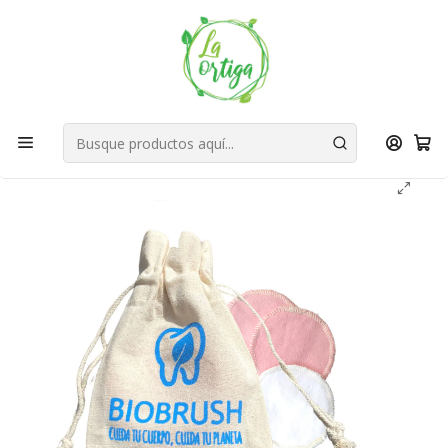
Bienvenid@s a quienes quieren un planeta más verde...
Nuestra Misión
Inicio
Tienda
Productos
Belleza
Facial
Limpieza / Hidratante
Pétalos Reutilizables 4 Unidades Biobrush