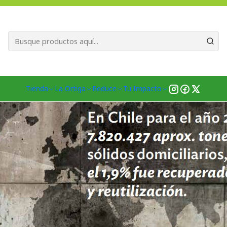
Bienvenid@s a quienes quieren un planeta más verde...
Nuestra Misió
Inicio
Blog
Reciclaje en nuestras vidas
Tienda
La Ortiga
Reduce
Tu Impacto