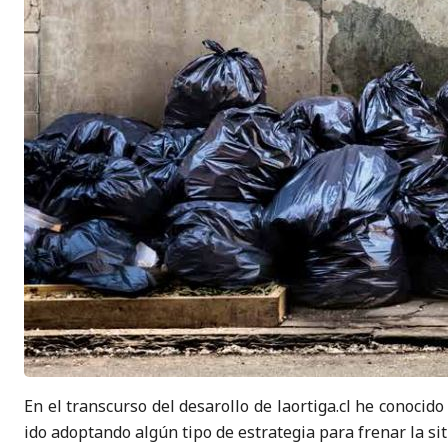
En el transcurso del desarollo de laortiga.cl he conoc
ido adoptando algún tipo de estrategia para frenar la si