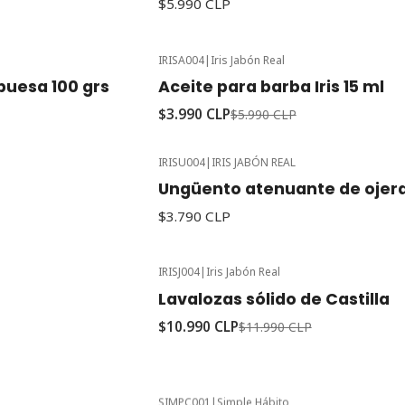
$5.990 CLP
IRISA004
|
Iris Jabón Real
-33%
Oferta
uesa 100 grs
Aceite para barba Iris 15 ml
$3.990 CLP
$5.990 CLP
IRISU004
|
IRIS JABÓN REAL
Ungüento atenuante de ojer
$3.790 CLP
IRISJ004
|
Iris Jabón Real
-8%
Oferta
Lavalozas sólido de Castilla
$10.990 CLP
$11.990 CLP
SIMPC001
|
Simple Hábito