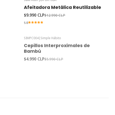
-23%
Oferta
Afeitadora Metálica Reutilizable
$9.990 CLP
$12.990 CLP
5.0
SIMPC004
|
Simple Hábito
-17%
Oferta
Cepillos Interproximales de
Bambú
$4.990 CLP
$5.990 CLP