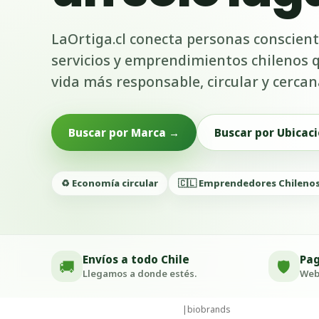
LaOrtiga.cl conecta personas conscient
servicios y emprendimientos chilenos
vida más responsable, circular y cercan
Buscar por Marca →
Buscar por Ubicaci
♻️ Economía circular
🇨🇱 Emprendedores Chileno
Envíos a todo Chile
Pag
🚚
🛡️
Llegamos a donde estés.
Webp
|
biobrands