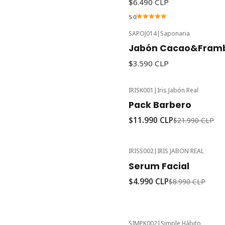
$6.490 CLP
5.0
SAPOJ014
|
Saponaria
Jabón Cacao&Framb
$3.590 CLP
IRISK001
|
Iris Jabón Real
-45%
Oferta
Pack Barbero
$11.990 CLP
$21.990 CLP
IRISS002
|
IRIS JABON REAL
-44%
Oferta
Serum Facial
$4.990 CLP
$8.990 CLP
SIMPK002
|
Simple Hábito