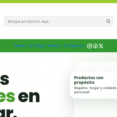
Bienvenid@s a quienes quieren un planeta más verde...
Nuestra Misió
Inicio
Tipo de Entrega
Retiro Providencia
Tienda
La Ortiga
Reduce
Tu Impacto
as
Productos con
propósito
es
en
Regalos, hogar y cuidado
personal.
ar.