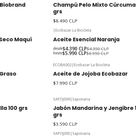
 Biobrand
Champú Pelo Mixto Cúrcuma
grs
$8.490 CLP
|
Ecobazar La Bicicleta
-14%
Oferta
 Seco Maquí
Aceite Esencial Naranja
$4.390 CLP
$4.390 CLP
desde
$5.990 CLP
$6.990 CLP
hasta
ECOBA002
|
Ecobazar La Bicicleta
 Graso
Aceite de Jojoba Ecobazar
$7.990 CLP
SAPOJ009
|
Saponaria
la 100 grs
Jabón Mandarina y Jengibre 
grs
$3.590 CLP
SAPOJ005
|
Saponaria