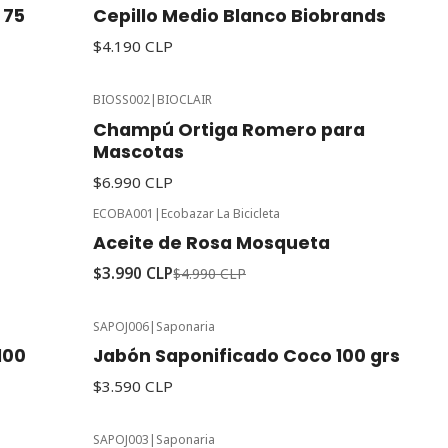
 75
Cepillo Medio Blanco Biobrands
$4.190 CLP
BIOSS002
|
BIOCLAIR
Champú Ortiga Romero para
Mascotas
$6.990 CLP
ECOBA001
|
Ecobazar La Bicicleta
-20%
Oferta
Aceite de Rosa Mosqueta
$3.990 CLP
$4.990 CLP
SAPOJ006
|
Saponaria
100
Jabón Saponificado Coco 100 grs
$3.590 CLP
SAPOJ003
|
Saponaria