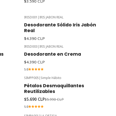
$3.590 CLP
IRISD001
|
IRIS JABON REAL
Desodorante Sólido Iris Jabón
Real
$4.390 CLP
IRISD003
|
IRIS JABON REAL
as
Desodorante en Crema
$4.390 CLP
5.0
SIMPP005
|
Simple Hábito
-5%
Oferta
Pétalos Desmaquillantes
Reutilizables
$5.690 CLP
$5.990 CLP
5.0
SIMPA001
|
LA ORTIGA