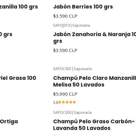
anilla 100 grs
Jabón Berries 100 grs
$3.590 CLP
SAPOJ013
|
Saponaria
0 grs
Jabón Zanahoria & Naranja 1
grs
$3.590 CLP
SAPOC001
|
Saponaria
iel Grasa 100
Champú Pelo Claro Manzanil
Melisa 50 Lavados
$5.990 CLP
5.0
SAPOC003
|
Saponaria
Ortiga
Champú Pelo Graso Carbón-
Lavanda 50 Lavados