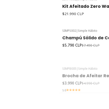
Kit Afeitado Zero W
$21.990 CLP
SIMPS002
|
Simple Hábito
-23%
Oferta
Champú Sólido de 
$5.790 CLP
$7.490 CLP
SIMPB005
|
Simple Hábito
-20%
Oferta
Brocha de Afeitar Re
$3.990 CLP
$4.990 CLP
5.0