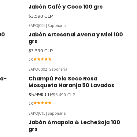
Jabón Café y Coco 100 grs
$3.590 CLP
SAPOJ004
|
Saponaria
00
Jabón Artesanal Avena y Miel 100
grs
$3.590 CLP
5.0
SAPOC002
|
Saponaria
-8%
Oferta
la-
Champú Pelo Seco Rosa
Mosqueta Naranja 50 Lavados
$5.990 CLP
$6.490 CLP
5.0
SAPOJ015
|
Saponaria
Jabón Amapola & LecheSoja 100
grs